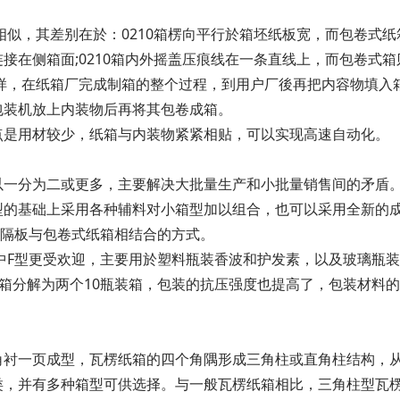
相似，其差别在於：0210箱楞向平行於箱坯纸板宽，而包卷式纸箱
接在侧箱面;0210箱内外摇盖压痕线在一条直线上，而包卷式箱
那样，在纸箱厂完成制箱的整个过程，到用户厂後再把内容物填入
包装机放上内装物后再将其包卷成箱。
点是用材较少，纸箱与内装物紧紧相贴，可以实现高速自动化。
以一分为二或更多，主要解决大批量生产和小批量销售间的矛盾
型的基础上采用各种辅料对小箱型加以组合，也可以采用全新的
中隔板与包卷式纸箱相结合的方式。
中F型更受欢迎，主要用於塑料瓶装香波和护发素，以及玻璃瓶
装箱分解为两个10瓶装箱，包装的抗压强度也提高了，包装材料
衬一页成型，瓦楞纸箱的四个角隅形成三角柱或直角柱结构，从而
类，并有多种箱型可供选择。与一般瓦楞纸箱相比，三角柱型瓦