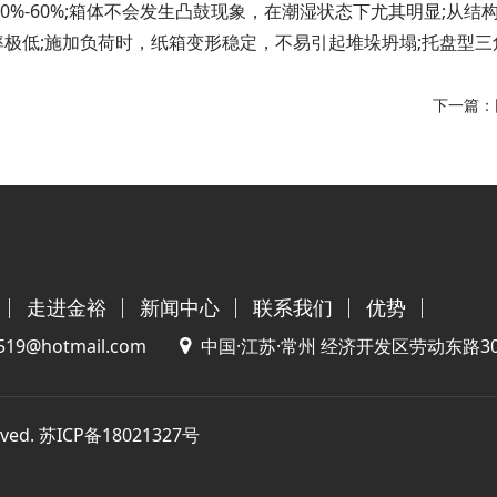
高40%-60%;箱体不会发生凸鼓现象，在潮湿状态下尤其明显;从
极低;施加负荷时，纸箱变形稳定，不易引起堆垛坍塌;托盘型
下一篇：
走进金裕
新闻中心
联系我们
优势
0519@hotmail.com
中国·江苏·常州 经济开发区劳动东路3
ved.
苏ICP备18021327号